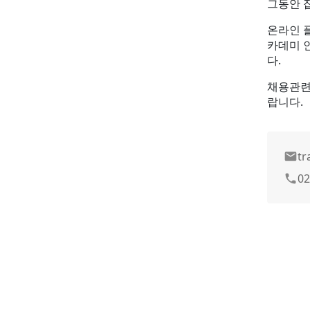
그동안 
온라인 
카데미 
다.
채용관련
랍니다.
tr
email
02
phone