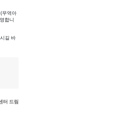
 (무역아
운영합니
시길 바
센터 드림